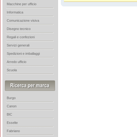
Macchine per ufficio
Informatica
Comunicazione visiva
Disegno tecnico
Regali e confezioni
Servizi generali
Spedizioni e imballaggi
Arredo ufficio
Scuola
Burgo
Canon
BIC
Esselte
Fabriano