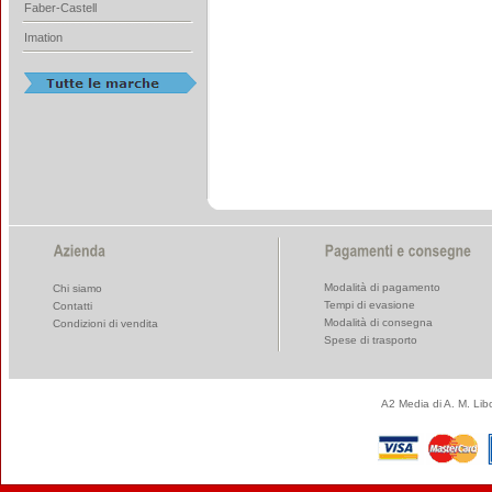
Faber-Castell
Imation
Modalità di pagamento
Chi siamo
Tempi di evasione
Contatti
Modalità di consegna
Condizioni di vendita
Spese di trasporto
A2 Media di A. M. Li