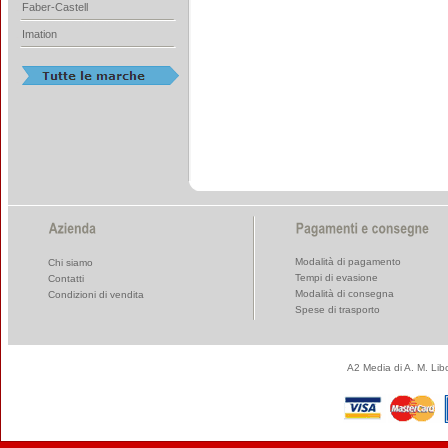
Faber-Castell
Imation
Modalità di pagamento
Chi siamo
Tempi di evasione
Contatti
Modalità di consegna
Condizioni di vendita
Spese di trasporto
A2 Media di A. M. Li