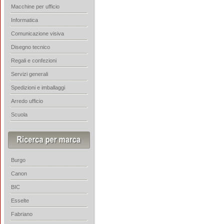
Macchine per ufficio
Informatica
Comunicazione visiva
Disegno tecnico
Regali e confezioni
Servizi generali
Spedizioni e imballaggi
Arredo ufficio
Scuola
Burgo
Canon
BIC
Esselte
Fabriano