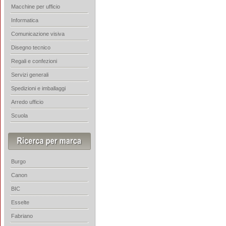
Macchine per ufficio
Informatica
Comunicazione visiva
Disegno tecnico
Regali e confezioni
Servizi generali
Spedizioni e imballaggi
Arredo ufficio
Scuola
Burgo
Canon
BIC
Esselte
Fabriano