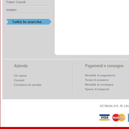
Faber-Castell
Imation
Modalità di pagamento
Chi siamo
Tempi di evasione
Contatti
Modalità di consegna
Condizioni di vendita
Spese di trasporto
A2 Media di A. M. Li