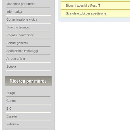
Macchine per ufficio
Blocchi adesivi e Post IT
Informatica
Scatole e tubi per spedizione
Comunicazione visiva
Disegno tecnico
Regali e confezioni
Servizi generali
Spedizioni e imballaggi
Arredo ufficio
Scuola
Burgo
Canon
BIC
Esselte
Fabriano