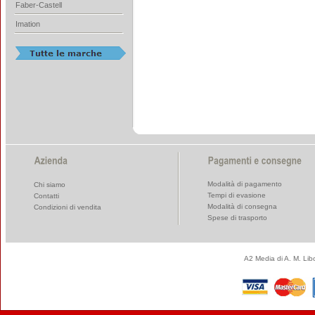
Faber-Castell
Imation
Modalità di pagamento
Chi siamo
Tempi di evasione
Contatti
Modalità di consegna
Condizioni di vendita
Spese di trasporto
A2 Media di A. M. Li