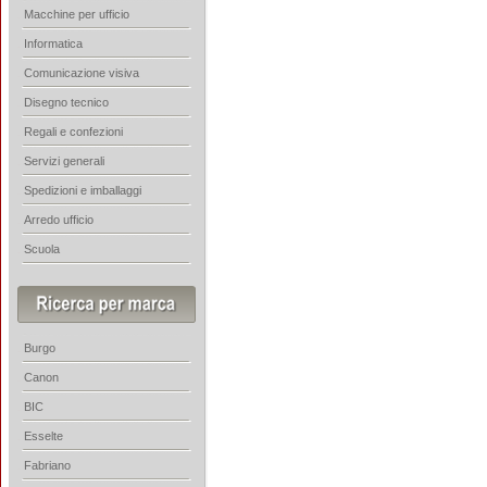
Macchine per ufficio
Informatica
Comunicazione visiva
Disegno tecnico
Regali e confezioni
Servizi generali
Spedizioni e imballaggi
Arredo ufficio
Scuola
Burgo
Canon
BIC
Esselte
Fabriano