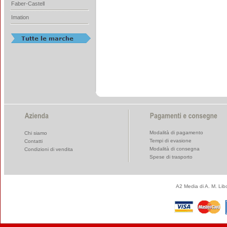
Faber-Castell
Imation
Modalità di pagamento
Chi siamo
Tempi di evasione
Contatti
Modalità di consegna
Condizioni di vendita
Spese di trasporto
A2 Media di A. M. Li