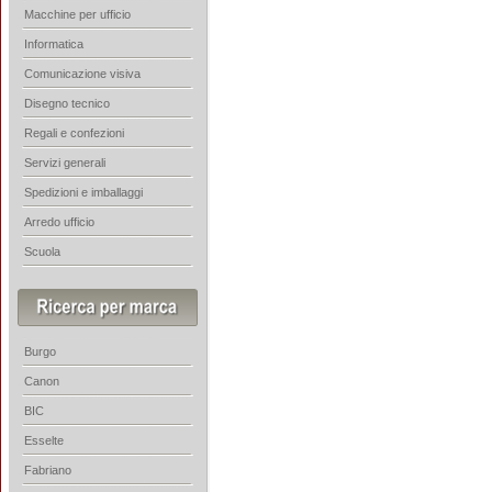
Macchine per ufficio
Informatica
Comunicazione visiva
Disegno tecnico
Regali e confezioni
Servizi generali
Spedizioni e imballaggi
Arredo ufficio
Scuola
Burgo
Canon
BIC
Esselte
Fabriano