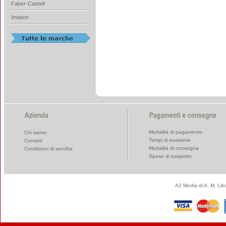
Faber-Castell
Imation
Modalità di pagamento
Chi siamo
Tempi di evasione
Contatti
Modalità di consegna
Condizioni di vendita
Spese di trasporto
A2 Media di A. M. Li