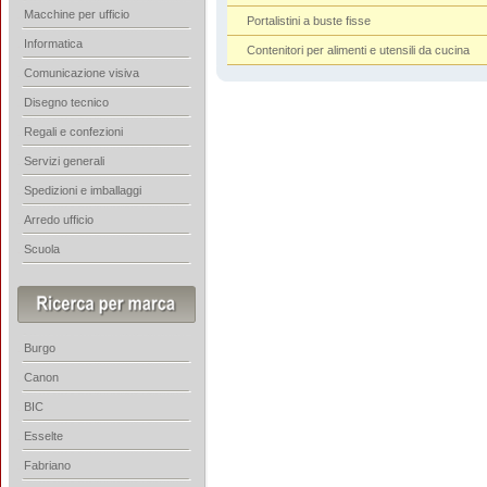
Macchine per ufficio
Portalistini a buste fisse
Informatica
Contenitori per alimenti e utensili da cucina
Comunicazione visiva
Disegno tecnico
Regali e confezioni
Servizi generali
Spedizioni e imballaggi
Arredo ufficio
Scuola
Burgo
Canon
BIC
Esselte
Fabriano