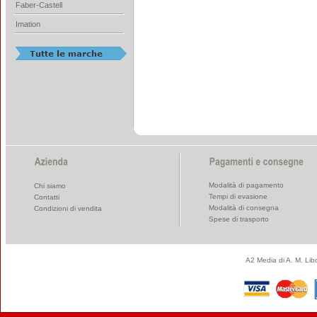
Faber-Castell
Imation
Modalità di pagamento
Chi siamo
Tempi di evasione
Contatti
Modalità di consegna
Condizioni di vendita
Spese di trasporto
A2 Media di A. M. Li