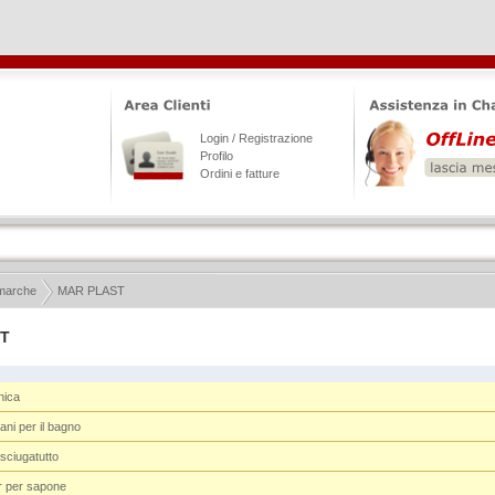
Login / Registrazione
Profilo
Ordini e fatture
 marche
MAR PLAST
T
nica
ni per il bagno
asciugatutto
r per sapone