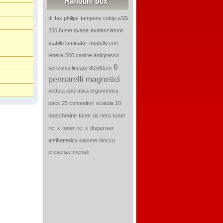
ttr fax philips
tampone colop e/25
250 buste avana
evidenziatore
stabilo luminator
modello cmr
lettera
500 cartine antigrasso
6
scrivania lineare 80x80cm
pennarelli magnetici
seduta operativa ergonomica
pack 25 contenitori
scatola 10
mascherine
toner ric nero
toner
ric. x
toner ric. x
dispenser
antibatterico sapone
blocco
presenze mensili