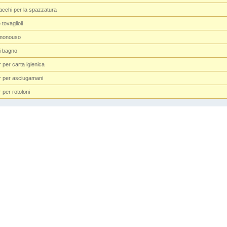
acchi per la spazzatura
 tovaglioli
 monouso
i bagno
 per carta igienica
 per asciugamani
 per rotoloni