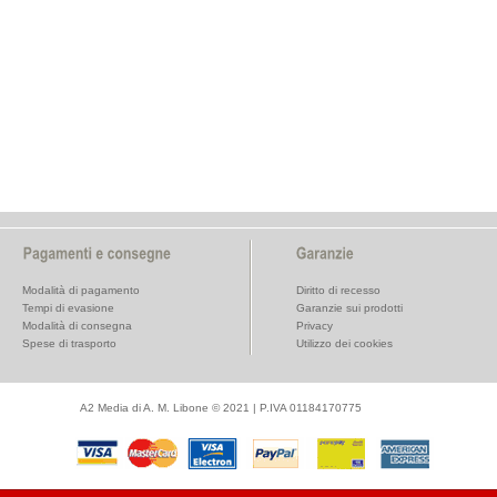
Modalità di pagamento
Diritto di recesso
Tempi di evasione
Garanzie sui prodotti
Modalità di consegna
Privacy
Spese di trasporto
Utilizzo dei cookies
A2 Media di A. M. Libone © 2021 | P.IVA 01184170775