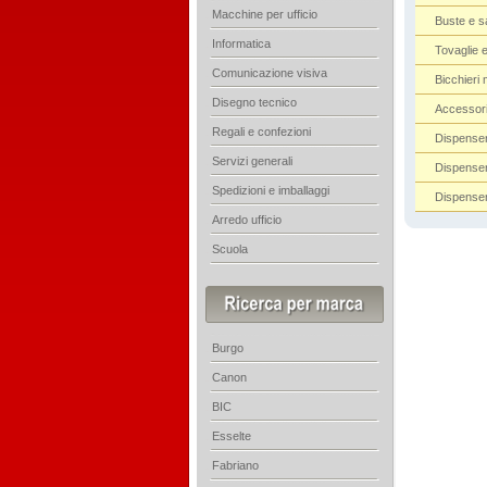
Macchine per ufficio
Buste e s
Informatica
Tovaglie e
Comunicazione visiva
Bicchieri
Disegno tecnico
Accessor
Regali e confezioni
Dispenser
Servizi generali
Dispenser
Spedizioni e imballaggi
Dispenser
Arredo ufficio
Scuola
Burgo
Canon
BIC
Esselte
Fabriano