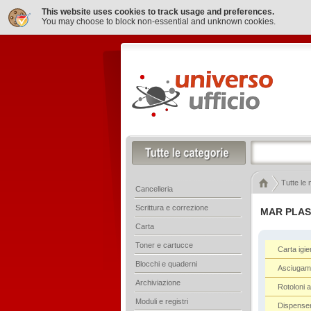
This website uses cookies to track usage and preferences.
You may choose to block non-essential and unknown cookies.
Tutte le
Cancelleria
Scrittura e correzione
MAR PLAS
Carta
Toner e cartucce
Carta igie
Blocchi e quaderni
Asciugama
Archiviazione
Rotoloni 
Moduli e registri
Dispense