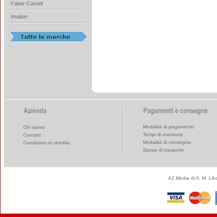
Faber-Castell
Imation
Modalità di pagamento
Chi siamo
Tempi di evasione
Contatti
Modalità di consegna
Condizioni di vendita
Spese di trasporto
A2 Media di A. M. Li