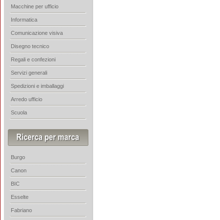
Macchine per ufficio
Informatica
Comunicazione visiva
Disegno tecnico
Regali e confezioni
Servizi generali
Spedizioni e imballaggi
Arredo ufficio
Scuola
Burgo
Canon
BIC
Esselte
Fabriano