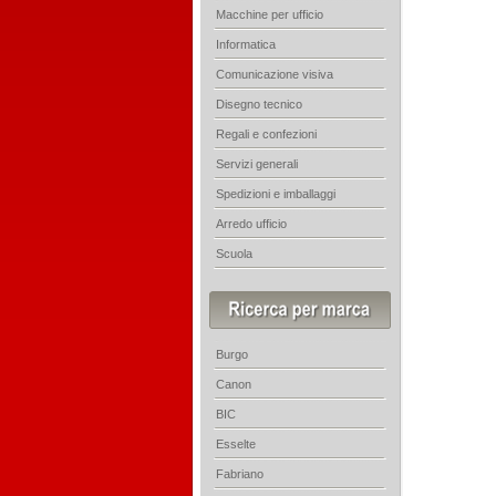
Macchine per ufficio
Informatica
Comunicazione visiva
Disegno tecnico
Regali e confezioni
Servizi generali
Spedizioni e imballaggi
Arredo ufficio
Scuola
Burgo
Canon
BIC
Esselte
Fabriano