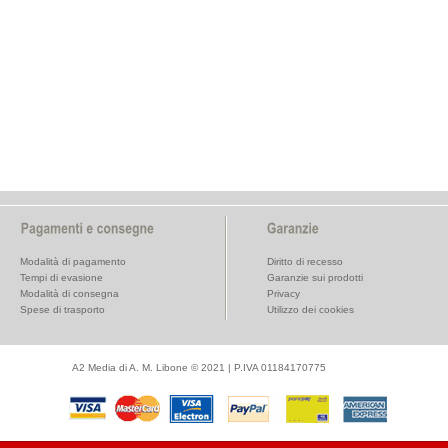
Modalità di pagamento
Diritto di recesso
Tempi di evasione
Garanzie sui prodotti
Modalità di consegna
Privacy
Spese di trasporto
Utilizzo dei cookies
A2 Media di A. M. Libone © 2021 | P.IVA 01184170775