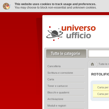
This website uses cookies to track usage and preferences.
You may choose to block non-essential and unknown cookies.
Tutte le
Cancelleria
Scrittura e correzione
ROTOLIFI
Carta
Toner e cartucce
Carta per
Blocchi e quaderni
Carta per 
Archiviazione
Moduli e registri