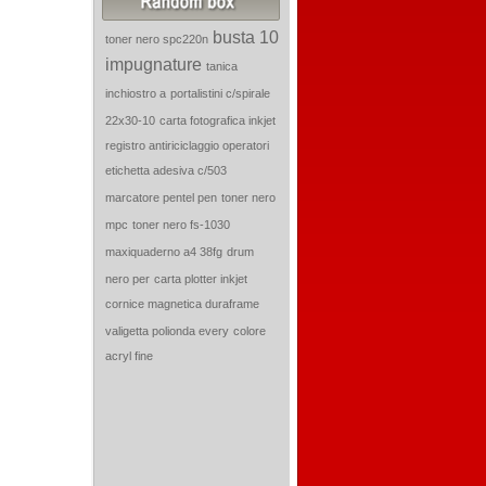
busta 10
toner nero spc220n
impugnature
tanica
inchiostro a
portalistini c/spirale
22x30-10
carta fotografica inkjet
registro antiriciclaggio operatori
etichetta adesiva c/503
marcatore pentel pen
toner nero
mpc
toner nero fs-1030
maxiquaderno a4 38fg
drum
nero per
carta plotter inkjet
cornice magnetica duraframe
valigetta polionda every
colore
acryl fine