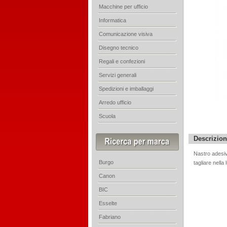
Macchine per ufficio
Informatica
Comunicazione visiva
Disegno tecnico
Regali e confezioni
Servizi generali
Spedizioni e imballaggi
Arredo ufficio
Scuola
Descrizio
Nastro adesivo
Burgo
tagliare nell
Canon
BIC
Esselte
Fabriano