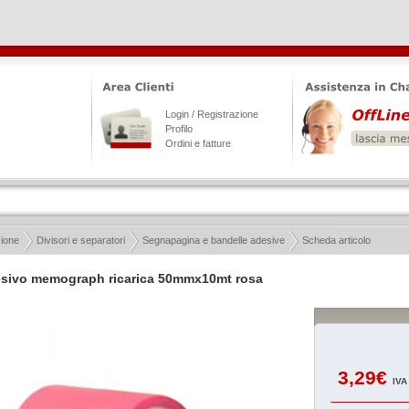
Login / Registrazione
Profilo
Ordini e fatture
zione
Divisori e separatori
Segnapagina e bandelle adesive
Scheda articolo
esivo memograph ricarica 50mmx10mt rosa
3,29€
IVA