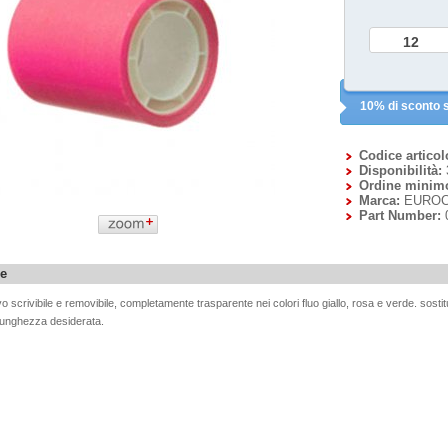
10% di sconto s
Codice articol
Disponibilità:
Ordine minim
Marca:
EUROC
Part Number:
ne
 scrivibile e removibile, completamente trasparente nei colori fluo giallo, rosa e verde. sostituis
a lunghezza desiderata.