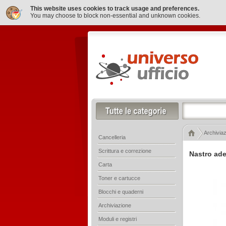
This website uses cookies to track usage and preferences.
You may choose to block non-essential and unknown cookies.
Archivia
Cancelleria
Scrittura e correzione
Nastro ad
Carta
Toner e cartucce
Blocchi e quaderni
Archiviazione
Moduli e registri