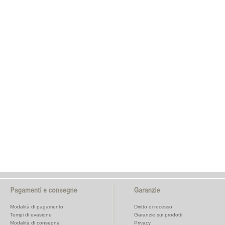
Modalità di pagamento
Diritto di recesso
Tempi di evasione
Garanzie sui prodotti
Modalità di consegna
Privacy