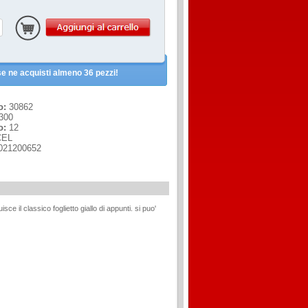
e ne acquisti almeno 36 pezzi!
o:
30862
300
o:
12
EL
021200652
ce il classico foglietto giallo di appunti. si puo'