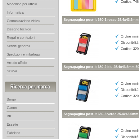
Codice: 74
Macchine per ufficio
Informatica
Segnapagina post-it 680-1 rosso 25.4x43.6mm
Comunicazione visiva
Disegno tecnico
Ordine mini
Regali e confezioni
Disponibilità
Servizi generali
Codice: 32
Spedizioni e imballaggi
Arredo ufficio
Segnapagina post-it 680-2 blu 25.4x43.6mm 50
Scuola
Ordine mini
Disponibilità
Codice: 32
Burgo
Canon
Segnapagina post-it 680-3 verde 25.4x43.6mm
BIC
Esselte
Ordine mini
Fabriano
Disponibilità