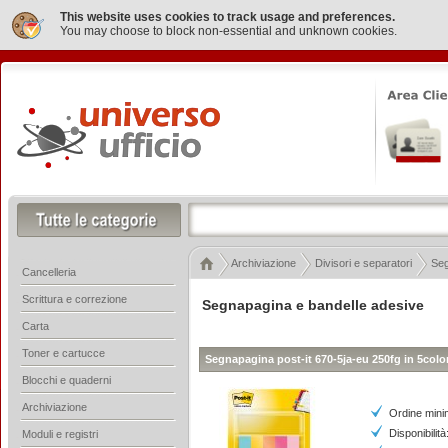
This website uses cookies to track usage and preferences.
You may choose to block non-essential and unknown cookies.
Archiviazione
Divisori e separatori
Seg
Cancelleria
Scrittura e correzione
Segnapagina e bandelle adesive
Carta
Toner e cartucce
Segnapagina post-it 670-5ja-eu 250fg in 5colo
Blocchi e quaderni
Archiviazione
Ordine mini
Disponibilità
Moduli e registri