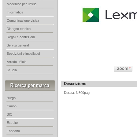
Macchine per ufficio
Informatica
Comunicazione visiva
Disegno tecnico
Regali e confezioni
Servizi generali
Spedizioni e imballaggi
Arredo ufficio
Scuola
Descrizione
Durata: 3.500pag
Burgo
Canon
BIC
Esselte
Fabriano