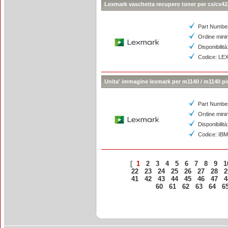
Lexmark vaschetta recupero toner per cs/cx42
Part Numbe
Ordine mini
Disponibilità
Codice: L
Unita' immagine lexmark per m1140 / m1140 pi
Part Numbe
Ordine mini
Disponibilità
Codice: IB
[
1
2
3
4
5
6
7
8
9
1
22
23
24
25
26
27
28
2
41
42
43
44
45
46
47
4
60
61
62
63
64
6