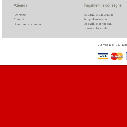
Modalità di pagamento
Chi siamo
Tempi di evasione
Contatti
Modalità di consegna
Condizioni di vendita
Spese di trasporto
A2 Media di A. M. Li