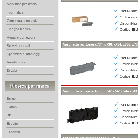
Macchine per ufficio
Part Numbe
Informatica
Ordine mini
Comunicazione visiva
Disponibilità
Disegno tecnico
Codice: IB
Regali e confezioni
Vaschetta rec toner c734, c736, x734, x736, x73
Servizi generali
Spedizioni e imballaggi
Part Numbe
Arredo ufficio
Ordine mini
Disponibilità
Scuola
Codice: I
Vaschetta recupero toner c540 c543 c544 x543
Burgo
Part Numbe
Canon
Ordine mini
BIC
Disponibilità
Codice: I
Esselte
Fabriano