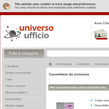
This website uses cookies to track usage and preferences.
You may choose to block non-essential and unknown cookies.
Archiviazione
Cassettiere
Cassettiere
Cancelleria
Scrittura e correzione
Cassettiere da scrivania
Carta
Toner e cartucce
Mini cassettiera keep colour pastel lilla arda
Blocchi e quaderni
Archiviazione
Ordine mini
Disponibilità
Moduli e registri