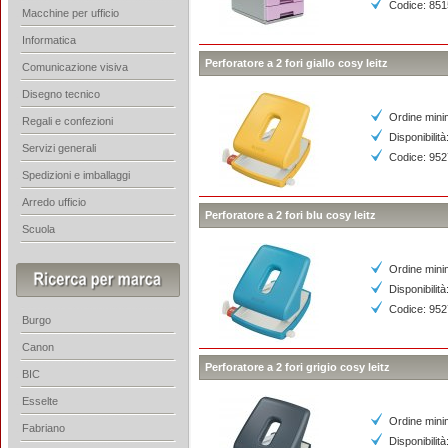
Codice: 85
Macchine per ufficio
Informatica
Perforatore a 2 fori giallo cosy leitz
Comunicazione visiva
Disegno tecnico
Ordine mini
Regali e confezioni
Disponibilità
Servizi generali
Codice: 95
Spedizioni e imballaggi
Arredo ufficio
Perforatore a 2 fori blu cosy leitz
Scuola
Ordine mini
Disponibilità
Codice: 95
Burgo
Canon
Perforatore a 2 fori grigio cosy leitz
BIC
Esselte
Ordine mini
Fabriano
Disponibilità