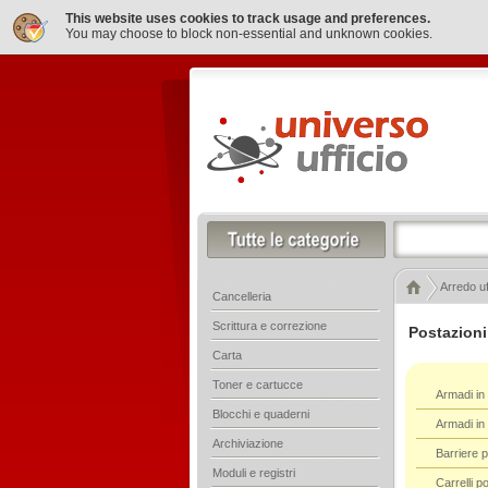
This website uses cookies to track usage and preferences.
You may choose to block non-essential and unknown cookies.
Arredo uf
Cancelleria
Scrittura e correzione
Postazioni
Carta
Toner e cartucce
Armadi in
Blocchi e quaderni
Armadi in 
Archiviazione
Barriere p
Moduli e registri
Carrelli p