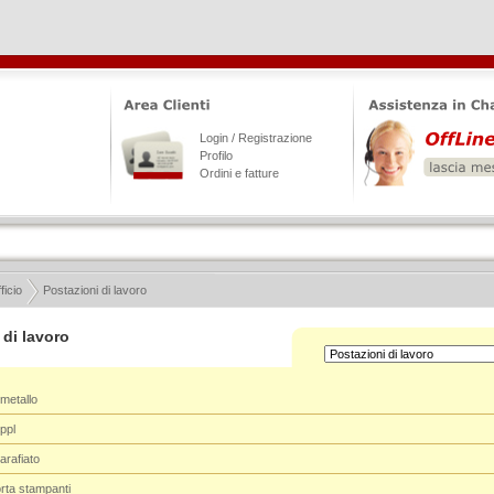
Login / Registrazione
Profilo
Ordini e fatture
ficio
Postazioni di lavoro
 di lavoro
 metallo
ppl
arafiato
orta stampanti