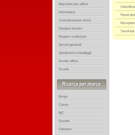
Macchine per ufficio
Classifica
Informatica
Pareti div
Comunicazione visiva
Receptio
Disegno tecnico
Tavoli bar
Regali e confezioni
Servizi generali
Spedizioni e imballaggi
Arredo ufficio
Scuola
Burgo
Canon
BIC
Esselte
Fabriano