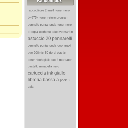
raccoglitore 2 anelli
toner nero
tk-875k
toner return program
pennello punta tonda
toner nero
d-copia
etichette adesive markin
astuccio 20 pennarelli
pennello punta tonda
coprimaxi
pvc 200mic
50 dorsi plastici
toner ricoh giallo
set 4 marcatori
pastello minabella nero
cartuccia ink giallo
libreria bassa a
pack 3
paia