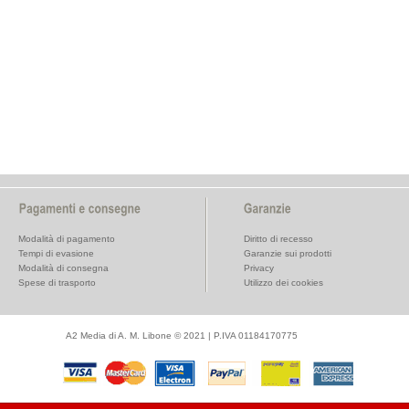
Modalità di pagamento
Diritto di recesso
Tempi di evasione
Garanzie sui prodotti
Modalità di consegna
Privacy
Spese di trasporto
Utilizzo dei cookies
A2 Media di A. M. Libone © 2021 | P.IVA 01184170775