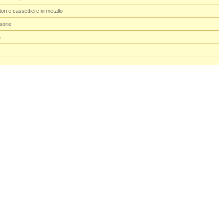
tori e cassettiere in metallo
isorie
n