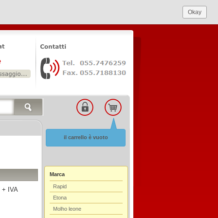
Okay
il carrello è vuoto
Marca
Rapid
 + IVA
Etona
Molho leone