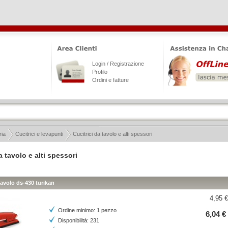
Login / Registrazione
Profilo
Ordini e fatture
ria
Cucitrici e levapunti
Cucitrici da tavolo e alti spessori
a tavolo e alti spessori
tavolo ds-430 turikan
4,95 €
Ordine minimo: 1 pezzo
6,04 €
Disponibilità: 231