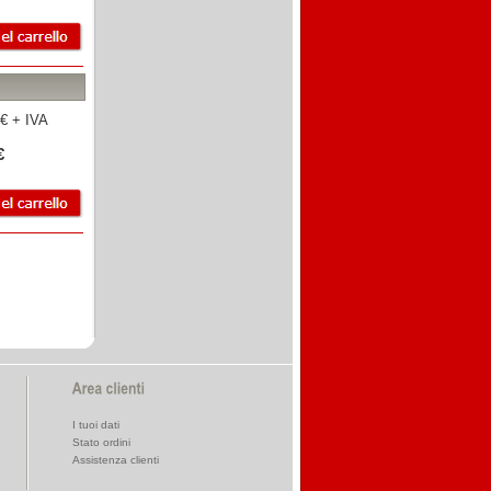
€ + IVA
€
I tuoi dati
Stato ordini
Assistenza clienti