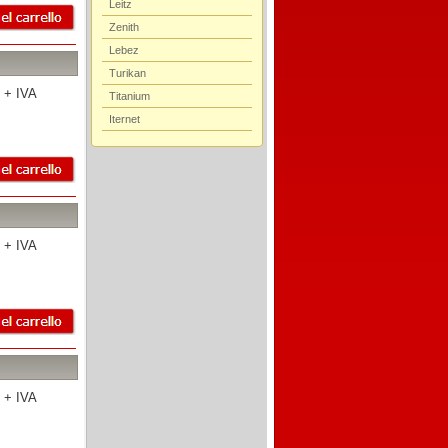
Leitz
Zenith
Lebez
Turikan
 + IVA
Titanium
Iternet
 + IVA
 + IVA