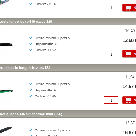
Codice: 77516
raccio lungo leone 589 passo 126
10,40 
Ordine minimo: 1 pezzo
12,68 
Disponibilità: 33
Codice: 95052
inza braccio lungo lebez art. 589
11,94 
Ordine minimo: 1 pezzo
14,57 
Disponibilità: 45
Codice: 25365
tavolo leone 135 alti spessori max 120fg
13,67 
Ordine minimo: 1 pezzo
16,67 