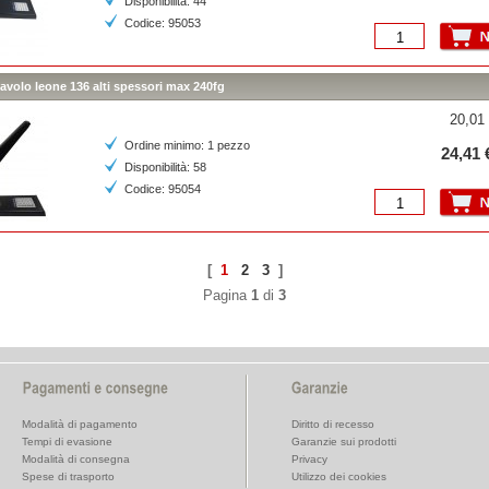
Disponibilità: 44
Codice: 95053
tavolo leone 136 alti spessori max 240fg
20,01 
Ordine minimo: 1 pezzo
24,41 
Disponibilità: 58
Codice: 95054
[
1
2
3
]
Pagina
1
di
3
Modalità di pagamento
Diritto di recesso
Tempi di evasione
Garanzie sui prodotti
Modalità di consegna
Privacy
Spese di trasporto
Utilizzo dei cookies