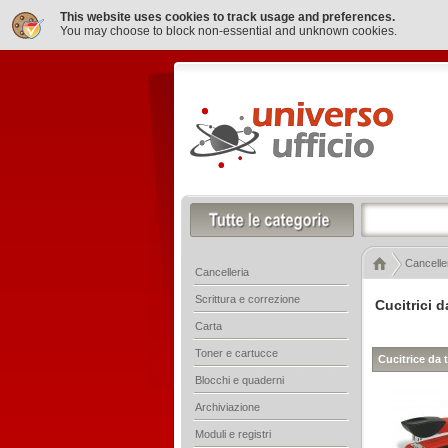
This website uses cookies to track usage and preferences.
You may choose to block non-essential and unknown cookies.
Cancelle
Cancelleria
Scrittura e correzione
Cucitrici d
Carta
Toner e cartucce
Cucitrice da 
Blocchi e quaderni
Archiviazione
Moduli e registri