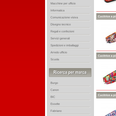
Macchine per ufficio
Informatica
Cucitrice a p
Comunicazione visiva
Disegno tecnico
Regali e confezioni
Servizi generali
Spedizioni e imballaggi
Arredo ufficio
Cucitrice a p
Scuola
Burgo
Canon
Cucitrice a p
BIC
Esselte
Fabriano