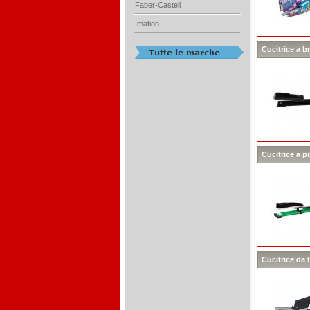
Faber-Castell
Imation
Cucitrice a b
Cucitrice a p
Cucitrice da 