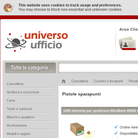
This website uses cookies to track usage and preferences.
You may choose to block non-essential and unknown cookies.
Cancelleria
Cucitrici e levapunti
Pistol
Cancelleria
Scrittura e correzione
Pistole sparapunti
Carta
Toner e cartucce
1000 etichette per spedizioni 80x38mm 80052 
Blocchi e quaderni
Archiviazione
Ordine mini
Disponibilità
Moduli e registri