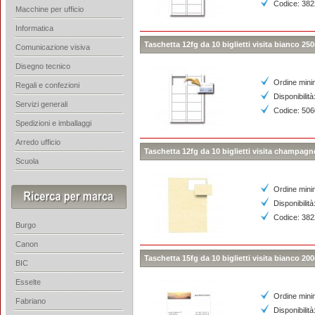
Codice: 38
Macchine per ufficio
Informatica
Taschetta 12fg da 10 biglietti visita bianco 25
Comunicazione visiva
Disegno tecnico
Ordine mini
Regali e confezioni
Disponibilità
Servizi generali
Codice: 50
Spedizioni e imballaggi
Arredo ufficio
Taschetta 12fg da 10 biglietti visita champag
Scuola
Ordine mini
Disponibilità
Codice: 38
Burgo
Canon
Taschetta 15fg da 10 biglietti visita bianco 20
BIC
Esselte
Ordine mini
Fabriano
Disponibilità