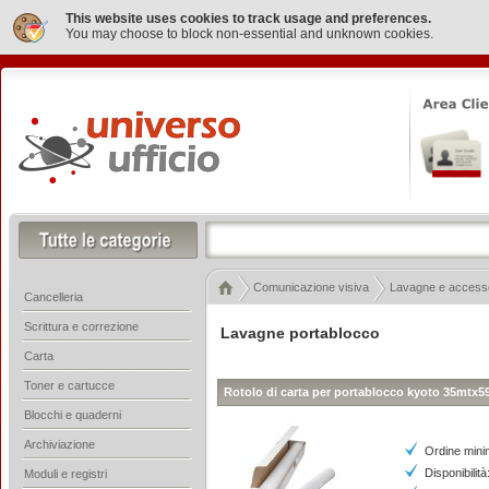
This website uses cookies to track usage and preferences.
You may choose to block non-essential and unknown cookies.
Comunicazione visiva
Lavagne e access
Cancelleria
Scrittura e correzione
Lavagne portablocco
Carta
Toner e cartucce
Rotolo di carta per portablocco kyoto 35mtx59
Blocchi e quaderni
Archiviazione
Ordine mini
Disponibilità
Moduli e registri