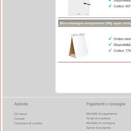
Disponibilità
Codice: 60
Blocco/lavagna autoportante 20fg super stick
Ordine mini
Disponibilità
Codice: 77
Modalità di pagamento
Chi siamo
Tempi di evasione
Contatti
Modalità di consegna
Condizioni di vendita
Spese di trasporto