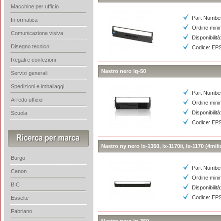
Macchine per ufficio
Part Numbe
Informatica
Ordine mini
Comunicazione visiva
Disponibilità
Disegno tecnico
Codice: EP
Regali e confezioni
Nastro nero lq-50
Servizi generali
Spedizioni e imballaggi
Part Numbe
Arredo ufficio
Ordine mini
Disponibilità
Scuola
Codice: EP
Nastro ny nero lx-1350, lx-1170ii, lx-1170 (4mili
Burgo
Part Numbe
Canon
Ordine mini
BIC
Disponibilità
Codice: EP
Esselte
Fabriano