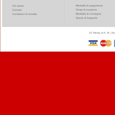
Modalità di pagamento
Chi siamo
Tempi di evasione
Contatti
Modalità di consegna
Condizioni di vendita
Spese di trasporto
A2 Media di A. M. Li