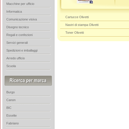
Macchine per ufficio
Informatica
Cartucce Olivetti
Comunicazione visiva
Nastri di stampa Olivetti
Disegno tecnico
Toner Olivetti
Regali e confezioni
Servizi generali
Spedizioni e imballaggi
Arredo ufficio
Scuola
Burgo
Canon
BIC
Esselte
Fabriano