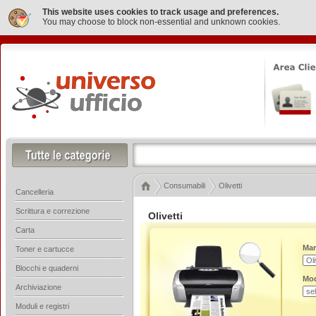
This website uses cookies to track usage and preferences.
You may choose to block non-essential and unknown cookies.
Consumabili
Olivetti
Cancelleria
Scrittura e correzione
Olivetti
Carta
Mar
Toner e cartucce
Blocchi e quaderni
Mod
Archiviazione
Moduli e registri