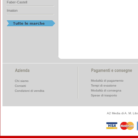
Faber-Castell
Imation
Modalità di pagamento
Chi siamo
Tempi di evasione
Contatti
Modalità di consegna
Condizioni di vendita
Spese di trasporto
A2 Media di A. M. Li