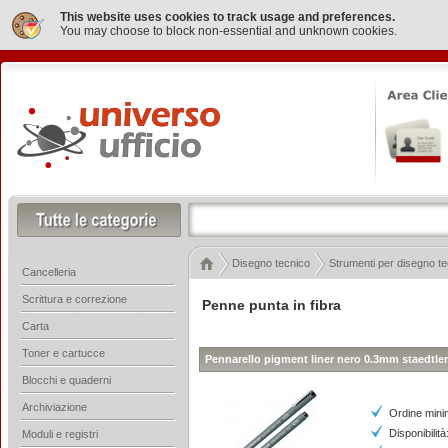
This website uses cookies to track usage and preferences.
You may choose to block non-essential and unknown cookies.
Disegno tecnico
Strumenti per disegno t
Cancelleria
Scrittura e correzione
Penne punta in fibra
Carta
Toner e cartucce
Pennarello pigment liner nero 0.3mm staedtler
Blocchi e quaderni
Archiviazione
Ordine mini
Disponibilità
Moduli e registri