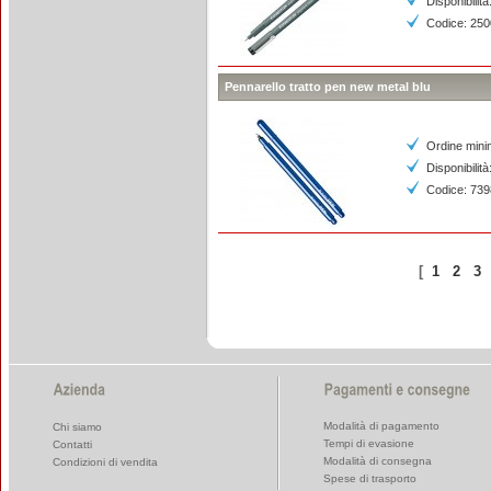
Disponibilità
Codice: 25
Pennarello tratto pen new metal blu
Ordine mini
Disponibilità
Codice: 73
[
1
2
3
Modalità di pagamento
Chi siamo
Tempi di evasione
Contatti
Modalità di consegna
Condizioni di vendita
Spese di trasporto