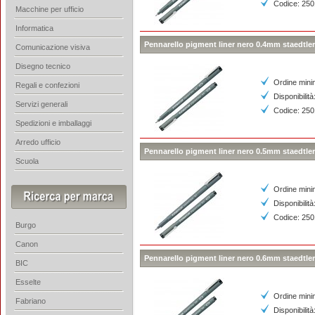
Codice: 25
Macchine per ufficio
Informatica
Pennarello pigment liner nero 0.4mm staedtler
Comunicazione visiva
Disegno tecnico
Ordine mini
Regali e confezioni
Disponibilità
Servizi generali
Codice: 25
Spedizioni e imballaggi
Arredo ufficio
Pennarello pigment liner nero 0.5mm staedtler
Scuola
Ordine mini
Disponibilità
Codice: 25
Burgo
Canon
Pennarello pigment liner nero 0.6mm staedtler
BIC
Esselte
Ordine mini
Fabriano
Disponibilità