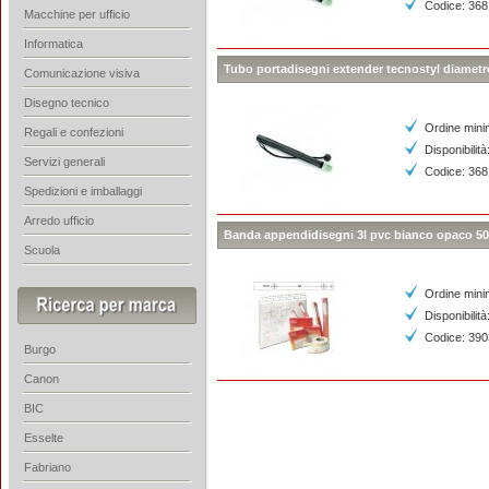
Codice: 36
Macchine per ufficio
Informatica
Tubo portadisegni extender tecnostyl diame
Comunicazione visiva
Disegno tecnico
Ordine mini
Regali e confezioni
Disponibilità
Servizi generali
Codice: 36
Spedizioni e imballaggi
Arredo ufficio
Banda appendidisegni 3l pvc bianco opaco 50
Scuola
Ordine mini
Disponibilità
Codice: 39
Burgo
Canon
BIC
Esselte
Fabriano