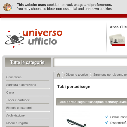
This website uses cookies to track usage and preferences.
You may choose to block non-essential and unknown cookies.
Disegno tecnico
Strumenti per disegno t
Cancelleria
Scrittura e correzione
Tubi portadisegni
Carta
Toner e cartucce
Tubo portadisegni telescopico tecnostyl dia
Blocchi e quaderni
Archiviazione
Ordine mini
Disponibilità
Moduli e registri