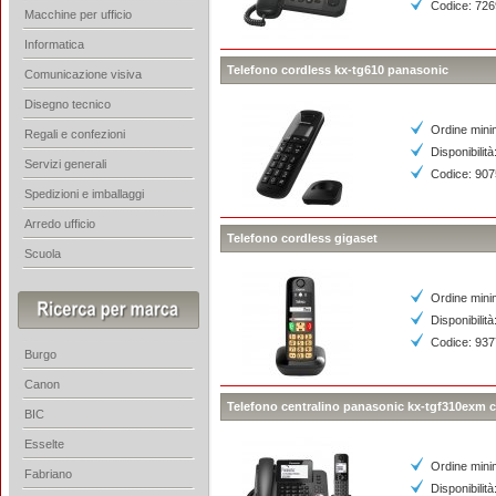
Codice: 72
Macchine per ufficio
Informatica
Telefono cordless kx-tg610 panasonic
Comunicazione visiva
Disegno tecnico
Ordine mini
Regali e confezioni
Disponibilità
Servizi generali
Codice: 90
Spedizioni e imballaggi
Arredo ufficio
Telefono cordless gigaset
Scuola
Ordine mini
Disponibilità
Codice: 93
Burgo
Canon
Telefono centralino panasonic kx-tgf310exm 
BIC
Esselte
Ordine mini
Fabriano
Disponibilità