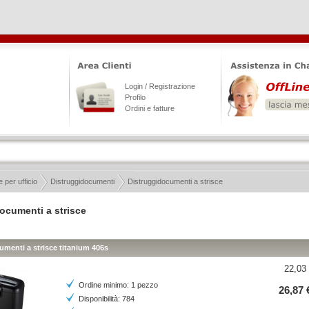
Login / Registrazione
Profilo
Ordini e fatture
 per ufficio
Distruggidocumenti
Distruggidocumenti a strisce
ocumenti a strisce
umenti a strisce titanium 406s
22,03 
Ordine minimo: 1 pezzo
26,87 
Disponibilità: 784