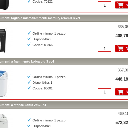
Codice: 70122
umenti taglio a microframmenti mercury rem820 rexel
335,05
Ordine minimo: 1 pezzo
408,76
Disponibilità: 0
Codice: 80366
umenti a frammento kobra piu 3 cc4
367,36
Ordine minimo: 1 pezzo
448,18
Disponibilità: 1
Codice: 90001
menti a strisce kobra 240.1 s4
469,11
Ordine minimo: 1 pezzo
572,32
Disponibilità: 0