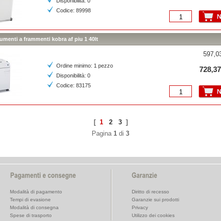
Disponibilità: 0
Codice: 89998
menti a frammenti kobra af piu 1 40lt
597,03
Ordine minimo: 1 pezzo
728,37
Disponibilità: 0
Codice: 83175
[
1
2
3
]
Pagina
1
di
3
Modalità di pagamento
Diritto di recesso
Tempi di evasione
Garanzie sui prodotti
Modalità di consegna
Privacy
Spese di trasporto
Utilizzo dei cookies