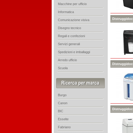
Macchine per ufficio
Informatica
Distruggidoc
Comunicazione visiva
Disegno tecnico
Regali e confezioni
Servizi generali
Spedizioni e imballaggi
Arredo ufficio
Distruggidoc
Scuola
Burgo
Canon
Distruggidocu
BIC
Esselte
Fabriano