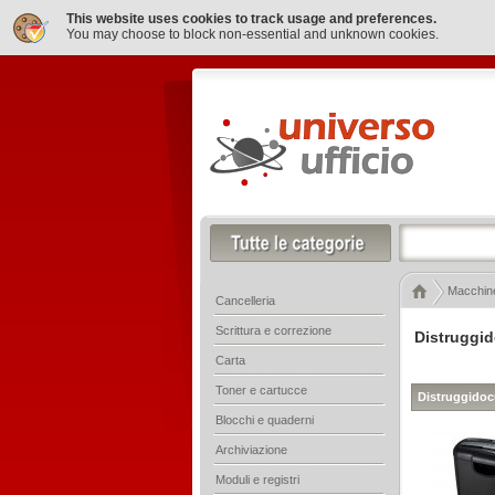
This website uses cookies to track usage and preferences.
You may choose to block non-essential and unknown cookies.
Macchine
Cancelleria
Scrittura e correzione
Distruggid
Carta
Toner e cartucce
Distruggidoc
Blocchi e quaderni
Archiviazione
Moduli e registri