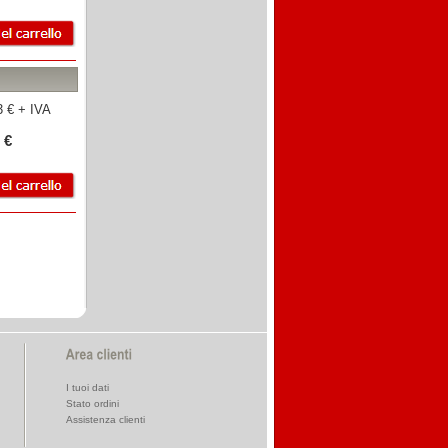
 € + IVA
 €
I tuoi dati
Stato ordini
Assistenza clienti