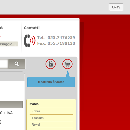
Okay
il carrello è vuoto
Marca
Kobra
€ + IVA
Titanium
€
Rexel