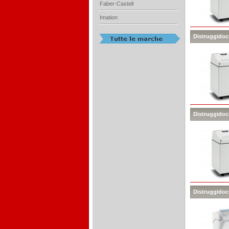
Faber-Castell
Imation
Distruggidocu
Distruggidoc
Distruggidoc