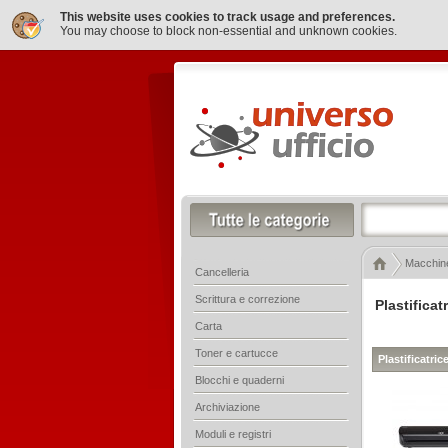
This website uses cookies to track usage and preferences.
You may choose to block non-essential and unknown cookies.
Macchine
Cancelleria
Scrittura e correzione
Plastificat
Carta
Toner e cartucce
Plastificatric
Blocchi e quaderni
Archiviazione
Moduli e registri