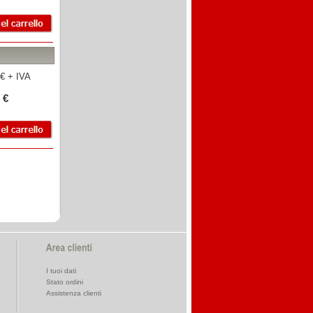
€ + IVA
 €
I tuoi dati
Stato ordini
Assistenza clienti