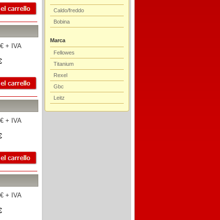
Caldo/freddo
Bobina
Marca
€ + IVA
Fellowes
€
Titanium
Rexel
Gbc
Leitz
€ + IVA
€
€ + IVA
€