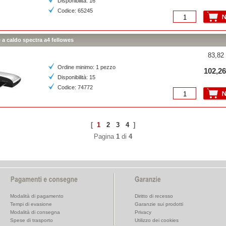
Disponibilità: 16
Codice: 65245
ce a caldo spectra a4 fellowes
83,82 
Ordine minimo: 1 pezzo
102,26
Disponibilità: 15
Codice: 74772
[
1
2
3
4
]
Pagina
1
di
4
Modalità di pagamento
Diritto di recesso
Tempi di evasione
Garanzie sui prodotti
Modalità di consegna
Privacy
Spese di trasporto
Utilizzo dei cookies