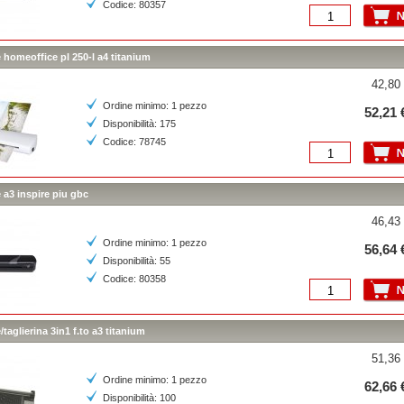
Codice: 80357
ce homeoffice pl 250-l a4 titanium
42,80 
Ordine minimo: 1 pezzo
52,21 
Disponibilità: 175
Codice: 78745
e a3 inspire piu gbc
46,43 
Ordine minimo: 1 pezzo
56,64 
Disponibilità: 55
Codice: 80358
e/taglierina 3in1 f.to a3 titanium
51,36 
Ordine minimo: 1 pezzo
62,66 
Disponibilità: 100