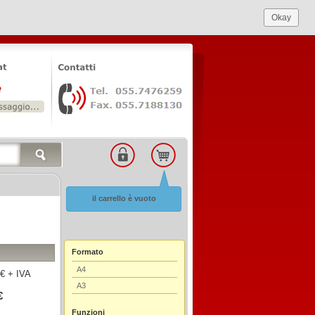
Okay
il carrello è vuoto
Formato
A4
€ + IVA
A3
€
Funzioni