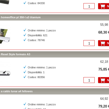
Codice: 84330
ce homeoffice pl 350-l a3 titanium
55,98 
Ordine minimo: 1 pezzo
68,30 
Disponibilità: 621
Codice: 78746
ce Rexel Style formato A3
62,18 
Ordine minimo: 1 pezzo
75,85 
Disponibilità: 1
Codice: 80356
e a caldo lunar a4 fellowes
64,92 
Ordine minimo: 1 pezzo
79,20 