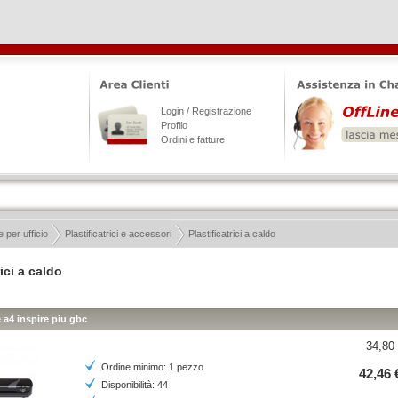
Login / Registrazione
Profilo
Ordini e fatture
 per ufficio
Plastificatrici e accessori
Plastificatrici a caldo
rici a caldo
e a4 inspire piu gbc
34,80 
Ordine minimo: 1 pezzo
42,46 
Disponibilità: 44