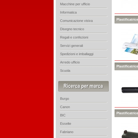
Macchine per ufficio
Informatica
Plastificatri
Comunicazione visiva
Disegno tecnico
Regali e confezioni
Servizi generali
Spedizioni e imballaggi
Arredo ufficio
Plastificatric
Scuola
Burgo
Canon
Plastificatric
BIC
Esselte
Fabriano