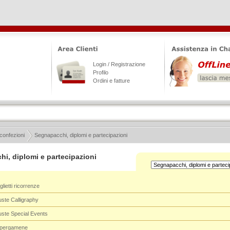
Login / Registrazione
Profilo
Ordini e fatture
 confezioni
Segnapacchi, diplomi e partecipazioni
i, diplomi e partecipazioni
glietti ricorrenze
uste Calligraphy
uste Special Events
e pergamene