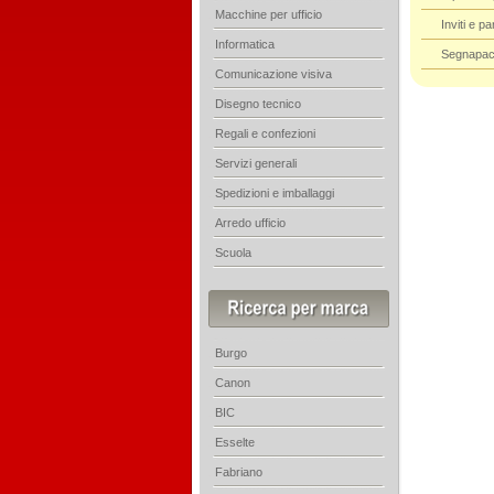
Macchine per ufficio
Inviti e p
Informatica
Segnapac
Comunicazione visiva
Disegno tecnico
Regali e confezioni
Servizi generali
Spedizioni e imballaggi
Arredo ufficio
Scuola
Burgo
Canon
BIC
Esselte
Fabriano