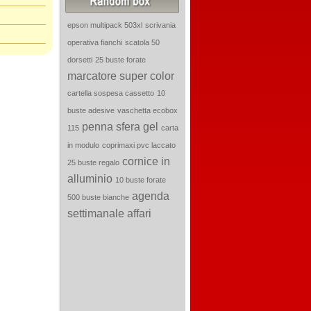
epson multipack 503xl
scrivania
operativa fianchi
scatola 50
dorsetti
25 buste forate
marcatore super color
cartella sospesa cassetto
10
buste adesive
vaschetta ecobox
penna sfera gel
115
carta
in modulo
coprimaxi pvc laccato
cornice in
25 buste regalo
alluminio
10 buste forate
agenda
500 buste bianche
settimanale affari