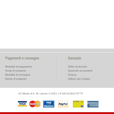
Modalità di pagamento
Diritto di recesso
Tempi di evasione
Garanzie sui prodotti
Modalità di consegna
Privacy
Spese di trasporto
Utilizzo dei cookies
A2 Media di A. M. Libone © 2021 | P.IVA 01184170775