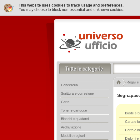
This website uses cookies to track usage and preferences.
You may choose to block non-essential and unknown cookies.
Regali e
Cancelleria
Scrittura e correzione
Segnapacch
Carta
Toner e cartucce
Buste e bi
Blocchi e quaderni
Carta e b
Archiviazione
Carta e b
Moduli e registri
Diplomi 