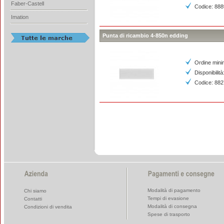
Faber-Castell
Codice: 88
Imation
Punta di ricambio 4-850n edding
Ordine mini
Disponibilità
Codice: 88
Modalità di pagamento
Chi siamo
Tempi di evasione
Contatti
Modalità di consegna
Condizioni di vendita
Spese di trasporto