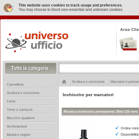
This website uses cookies to track usage and preferences.
You may choose to block non-essential and unknown cookies.
Scrittura e correzione
Marcatori e pennare
Cancelleria
Scrittura e correzione
Inchiostro per marcatori
Carta
Toner e cartucce
Ricarica inchiostro permanente 30ml t25 nero
Blocchi e quaderni
Archiviazione
Ordine mini
Disponibilità
Moduli e registri