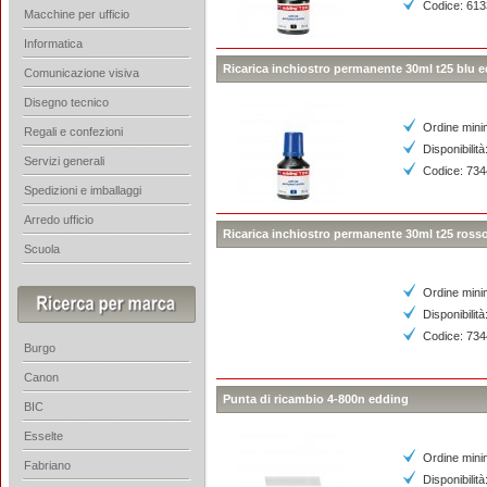
Codice: 61
Macchine per ufficio
Informatica
Ricarica inchiostro permanente 30ml t25 blu 
Comunicazione visiva
Disegno tecnico
Ordine mini
Regali e confezioni
Disponibilità
Servizi generali
Codice: 73
Spedizioni e imballaggi
Arredo ufficio
Ricarica inchiostro permanente 30ml t25 ross
Scuola
Ordine mini
Disponibilità
Codice: 73
Burgo
Canon
Punta di ricambio 4-800n edding
BIC
Esselte
Ordine mini
Fabriano
Disponibilità