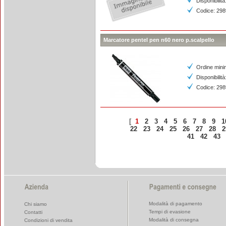
Disponibilità
Codice: 29
Marcatore pentel pen n60 nero p.scalpello
Ordine mini
Disponibilit
Codice: 29
[
1
2
3
4
5
6
7
8
9
1
22
23
24
25
26
27
28
2
41
42
43
Modalità di pagamento
Chi siamo
Tempi di evasione
Contatti
Modalità di consegna
Condizioni di vendita