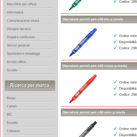
Codice: 29
Macchine per ufficio
Informatica
Marcatore pentel pen n50 blu p.tonda
Comunicazione visiva
Disegno tecnico
Ordine mini
Regali e confezioni
Disponibilit
Servizi generali
Codice: 29
Spedizioni e imballaggi
Arredo ufficio
Marcatore pentel pen n50 rosso p.tonda
Scuola
Ordine mini
Disponibilit
Codice: 29
Burgo
Canon
Marcatore pentel pen n50 nero p.tonda
BIC
Esselte
Ordine mini
Fabriano
Disponibilit