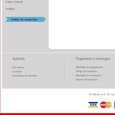
Faber-Castell
Imation
Modalità di pagamento
Chi siamo
Tempi di evasione
Contatti
Modalità di consegna
Condizioni di vendita
Spese di trasporto
A2 Media di A. M. Li