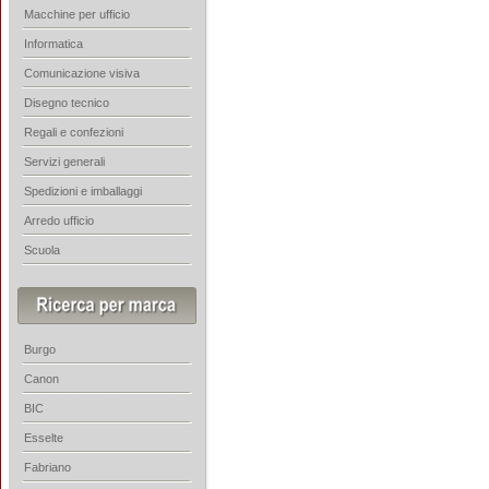
Macchine per ufficio
Informatica
Comunicazione visiva
Disegno tecnico
Regali e confezioni
Servizi generali
Spedizioni e imballaggi
Arredo ufficio
Scuola
Burgo
Canon
BIC
Esselte
Fabriano