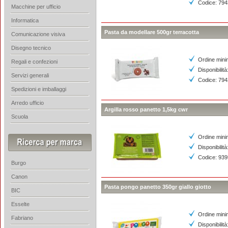
Codice: 79
Macchine per ufficio
Informatica
Pasta da modellare 500gr terracotta
Comunicazione visiva
Disegno tecnico
Ordine mini
Regali e confezioni
Disponibilità
Servizi generali
Codice: 79
Spedizioni e imballaggi
Arredo ufficio
Argilla rosso panetto 1,5kg cwr
Scuola
Ordine mini
Disponibilità
Codice: 93
Burgo
Canon
Pasta pongo panetto 350gr giallo giotto
BIC
Esselte
Ordine mini
Fabriano
Disponibilità