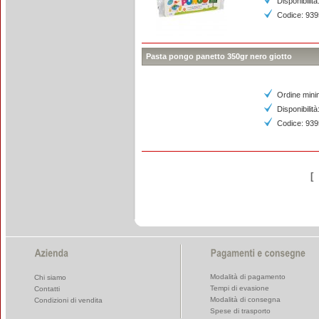
Disponibilità
Codice: 93
Pasta pongo panetto 350gr nero giotto
Ordine mini
Disponibilità
Codice: 93
[
Modalità di pagamento
Chi siamo
Tempi di evasione
Contatti
Modalità di consegna
Condizioni di vendita
Spese di trasporto