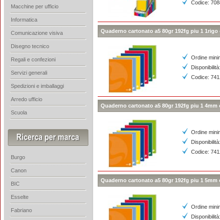
Codice: 70
Macchine per ufficio
Informatica
Quaderno cartonato a5 80gr 192fg piu 1 1rigo
Comunicazione visiva
Disegno tecnico
Ordine mini
Regali e confezioni
Disponibilità
Servizi generali
Codice: 74
Spedizioni e imballaggi
Arredo ufficio
Quaderno cartonato a5 80gr 192fg piu 1 4mm 
Scuola
Ordine mini
Disponibilità
Codice: 74
Burgo
Canon
Quaderno cartonato a5 80gr 192fg piu 1 5mm 
BIC
Esselte
Ordine mini
Fabriano
Disponibilità