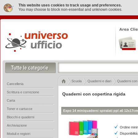
This website uses cookies to track usage and preferences.
You may choose to block non-essential and unknown cookies.
Scuola
Quaderni e diari
Quaderni con 
Cancelleria
Scrittura e correzione
Quaderni con copertina rigida
Carta
Toner e cartucce
Expo 14 miniquaderni spiralati ppl a6 12x17cm 
Blocchi e quaderni
Archiviazione
Ordine mini
Disponibilità
Moduli e registri