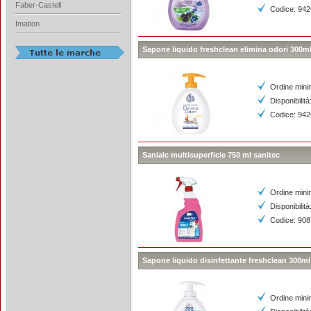
Faber-Castell
Codice: 94
Imation
Sapone liquido freshclean elimina odori 300m
Ordine mini
Disponibilità
Codice: 94
Sanialc multisuperficie 750 ml sanitec
Ordine mini
Disponibilit
Codice: 90
Sapone liquido disinfettante freshclean 300ml
Ordine mini