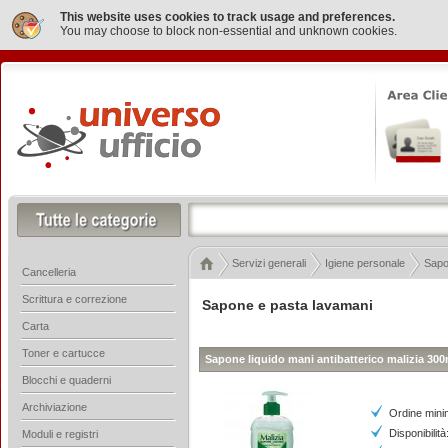
This website uses cookies to track usage and preferences.
You may choose to block non-essential and unknown cookies.
Servizi generali
Igiene personale
Sapo
Cancelleria
Scrittura e correzione
Sapone e pasta lavamani
Carta
Toner e cartucce
Sapone liquido mani antibatterico malizia 300
Blocchi e quaderni
Archiviazione
Ordine mini
Disponibilit
Moduli e registri