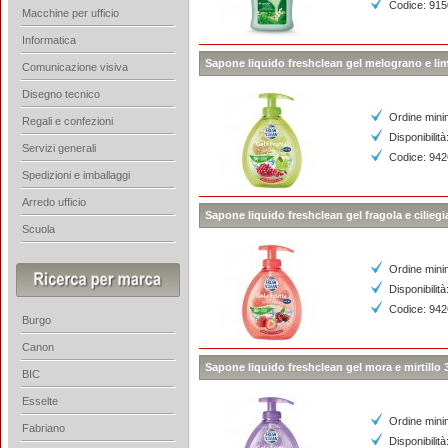
Codice: 91
Macchine per ufficio
Informatica
Sapone liquido freshclean gel melograno e li
Comunicazione visiva
Disegno tecnico
Ordine mini
Regali e confezioni
Disponibilità
Servizi generali
Codice: 94
Spedizioni e imballaggi
Arredo ufficio
Sapone liquido freshclean gel fragola e cilieg
Scuola
Ordine mini
Disponibilità
Codice: 94
Burgo
Canon
Sapone liquido freshclean gel mora e mirtillo
BIC
Esselte
Ordine mini
Fabriano
Disponibilità