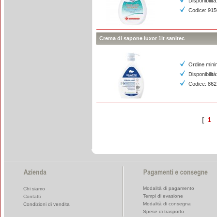
Disponibilità
Codice: 91
Crema di sapone luxor 1lt sanitec
Ordine mini
Disponibilit
Codice: 86
[
1
Modalità di pagamento
Chi siamo
Tempi di evasione
Contatti
Modalità di consegna
Condizioni di vendita
Spese di trasporto