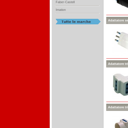
Faber-Castell
Imation
Adattatore se
Adattatore tr
Adattatore tr