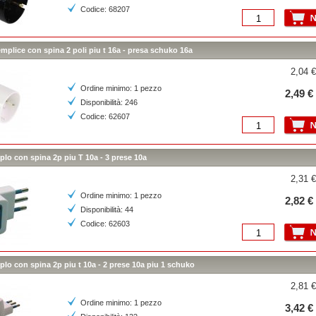
Codice: 68207
mplice con spina 2 poli piu t 16a - presa schuko 16a
2,04 €
Ordine minimo: 1 pezzo
2,49 €
Disponibilità: 246
Codice: 62607
iplo con spina 2p piu T 10a - 3 prese 10a
2,31 €
Ordine minimo: 1 pezzo
2,82 €
Disponibilità: 44
Codice: 62603
iplo con spina 2p piu t 10a - 2 prese 10a piu 1 schuko
2,81 €
Ordine minimo: 1 pezzo
3,42 €