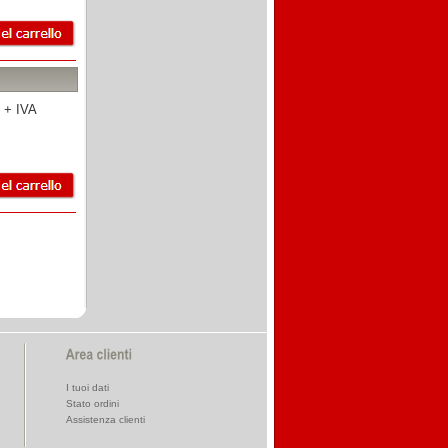
 + IVA
I tuoi dati
Stato ordini
Assistenza clienti