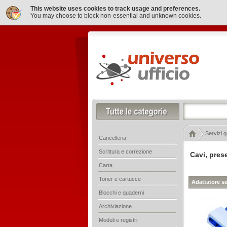
This website uses cookies to track usage and preferences.
You may choose to block non-essential and unknown cookies.
Servizi g
Cancelleria
Scrittura e correzione
Cavi, pres
Carta
Toner e cartucce
Adattatore se
Blocchi e quaderni
Archiviazione
Moduli e registri