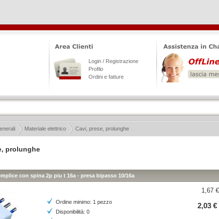
Login / Registrazione
Profilo
Ordini e fatture
enerali
Materiale elettrico
Cavi, prese, prolunghe
e, prolunghe
mplice con spina 2p piu t 16a - presa bipasso 10/16a
1,67 €
Ordine minimo: 1 pezzo
2,03 €
Disponibilità: 0