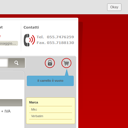
Okay
il carrello è vuoto
Marca
Mkc
 + IVA
Verbatim