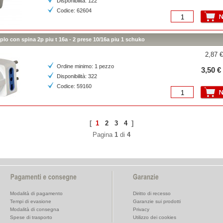
Disponibilità: 122
Codice: 62604
iplo con spina 2p piu t 16a - 2 prese 10/16a piu 1 schuko
2,87 €
Ordine minimo: 1 pezzo
3,50 €
Disponibilità: 322
Codice: 59160
[
1
2
3
4
]
Pagina
1
di
4
Modalità di pagamento
Diritto di recesso
Tempi di evasione
Garanzie sui prodotti
Modalità di consegna
Privacy
Spese di trasporto
Utilizzo dei cookies