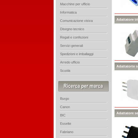
Macchine per ufficio
Informatica
Adattatore tr
Comunicazione visiva
Disegno tecnico
Regali e confezioni
Servizi generali
Spedizioni e imballaggi
Arredo ufficio
Adattatorte s
Scuola
Burgo
Canon
Adattatore se
BIC
Esselte
Fabriano