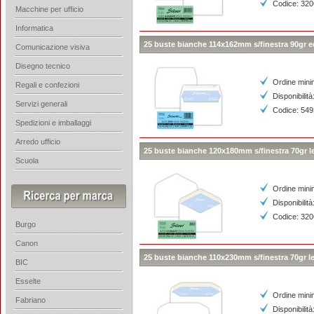
Codice: 32
Macchine per ufficio
Informatica
25 buste bianche 114x162mm s/finestra 90gr ed
Comunicazione visiva
Disegno tecnico
Ordine mini
Regali e confezioni
Disponibilità
Servizi generali
Codice: 54
Spedizioni e imballaggi
Arredo ufficio
25 buste bianche 120x180mm s/finestra 70gr l
Scuola
Ordine mini
Disponibilità
Codice: 32
Burgo
Canon
25 buste bianche 110x230mm s/finestra 70gr le
BIC
Esselte
Ordine mini
Fabriano
Disponibilità