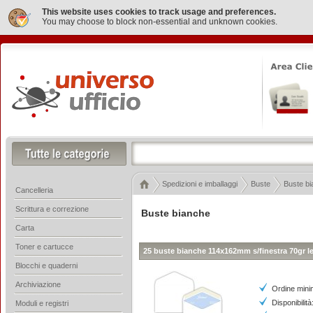
This website uses cookies to track usage and preferences.
You may choose to block non-essential and unknown cookies.
Spedizioni e imballaggi
Buste
Buste b
Cancelleria
Scrittura e correzione
Buste bianche
Carta
Toner e cartucce
25 buste bianche 114x162mm s/finestra 70gr le
Blocchi e quaderni
Archiviazione
Ordine mini
Disponibilità
Moduli e registri