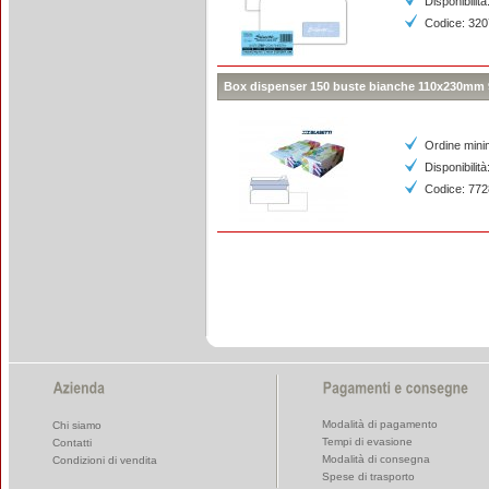
Disponibilità
Codice: 32
Box dispenser 150 buste bianche 110x230mm 90g
Ordine mini
Disponibilità
Codice: 77
Modalità di pagamento
Chi siamo
Tempi di evasione
Contatti
Modalità di consegna
Condizioni di vendita
Spese di trasporto