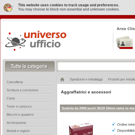
This website uses cookies to track usage and preferences.
You may choose to block non-essential and unknown cookies.
Spedizioni e imballaggi
Prodotti per imball
Cancelleria
Scrittura e correzione
Aggraffatrici e accessori
Carta
Toner e cartucce
Scatola da 2000 punti 35/19 19mm rame ro-m
Blocchi e quaderni
Archiviazione
Ordine mini
Disponibilità
Moduli e registri