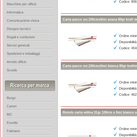
Codice: 80
Macchine per ufficio
Informatica
Carta pacco rot.100cmx5mt avana 80gr kraft mi
Comunicazione visiva
Disegno tecnico
Ordine mini
Regali e confezioni
Disponibilit
Servizi generali
Codice: 45
Spedizioni e imballaggi
Arredo ufficio
Carta pacco rot.100cmx5mt bianca 80gr kraft
Scuola
Ordine mini
Disponibilità
Codice: 46
Burgo
Canon
Rotolo carta velina 31gr 100cm x 5mt bianco 
BIC
Esselte
Ordine mini
Fabriano
Disponibilità