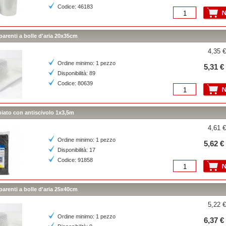
Codice: 46183
parenti a bolle d'aria 20x35cm
4,35 €
Ordine minimo: 1 pezzo
5,31 €
Disponibilità: 89
Codice: 80639
piato con antiscivolo 1x3,5m
4,61 €
Ordine minimo: 1 pezzo
5,62 €
Disponibilità: 17
Codice: 91858
parenti a bolle d'aria 25x40cm
5,22 €
Ordine minimo: 1 pezzo
6,37 €