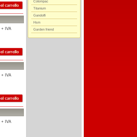
Colompac
Titanium
Gandolfi
Hsm
 + IVA
Garden friend
 + IVA
 + IVA