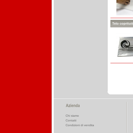
Telo copritut
Chi siamo
Contatti
Condizioni di vendita