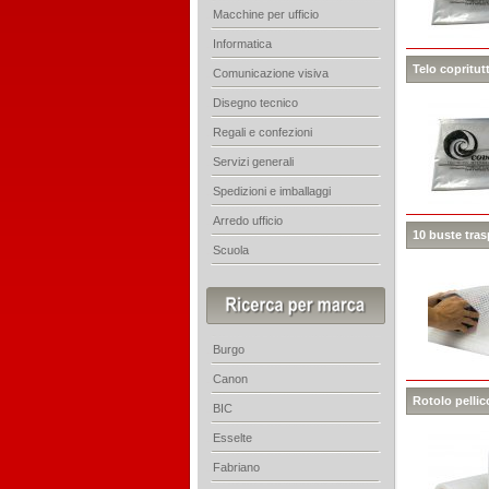
Macchine per ufficio
Informatica
Telo copritut
Comunicazione visiva
Disegno tecnico
Regali e confezioni
Servizi generali
Spedizioni e imballaggi
Arredo ufficio
10 buste tras
Scuola
Burgo
Canon
Rotolo pelli
BIC
Esselte
Fabriano