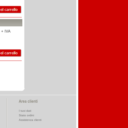
 + IVA
I tuoi dati
Stato ordini
Assistenza clienti