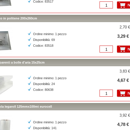
Codice: 83517
to in politene 200x260cm
2,70 €
Ordine minimo: 1 pezzo
3,29 €
Disponibilità: 69
Codice: 83518
parenti a bolle d'aria 15x25cm
3,83 €
Ordine minimo: 1 pezzo
4,67 €
Disponibilità: 24
Codice: 80638
cola legaroll 125mmx100mt eurocell
3,92 €
Ordine minimo: 1 pezzo
4,78 €
Disponibilità: 141