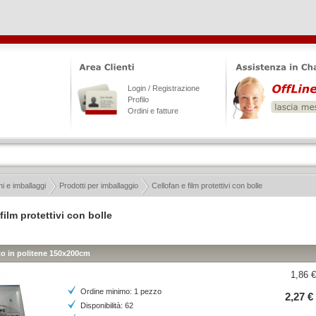
Login / Registrazione
Profilo
Ordini e fatture
i e imballaggi
Prodotti per imballaggio
Cellofan e film protettivi con bolle
film protettivi con bolle
to in politene 150x200cm
1,86 €
Ordine minimo: 1 pezzo
2,27 €
Disponibilità: 62