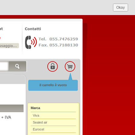
Okay
il carrello è vuoto
Marca
Viva
 + IVA
Sealed air
Eurocel