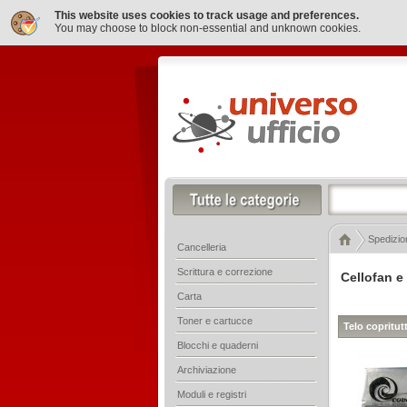
This website uses cookies to track usage and preferences.
You may choose to block non-essential and unknown cookies.
Spedizion
Cancelleria
Scrittura e correzione
Cellofan e 
Carta
Toner e cartucce
Telo copritut
Blocchi e quaderni
Archiviazione
Moduli e registri