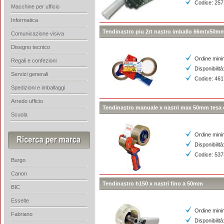
Codice: 25
Macchine per ufficio
Informatica
Tendinastro piu 2rt nastro imballo 66mtx50m
Comunicazione visiva
Disegno tecnico
Ordine mini
Regali e confezioni
Disponibilità
Servizi generali
Codice: 46
Spedizioni e imballaggi
Arredo ufficio
Tendinastro manuale x nastri max 50mm tesa 
Scuola
Ordine mini
Disponibilità
Codice: 53
Burgo
Canon
Tendinastro h150 x nastri fino a 50mm
BIC
Esselte
Ordine mini
Fabriano
Disponibilità