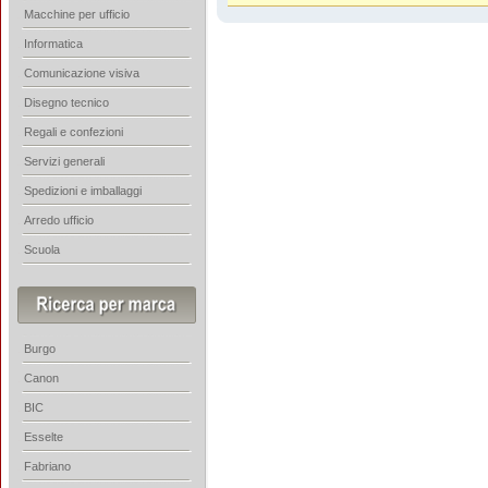
Macchine per ufficio
Informatica
Comunicazione visiva
Disegno tecnico
Regali e confezioni
Servizi generali
Spedizioni e imballaggi
Arredo ufficio
Scuola
Burgo
Canon
BIC
Esselte
Fabriano