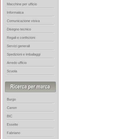
Macchine per ufficio
Informatica
Comunicazione visiva
Disegno tecnico
Regali e confezioni
Servizi generali
Spedizioni e imballaggi
Arredo ufficio
Scuola
Burgo
Canon
BIC
Esselte
Fabriano