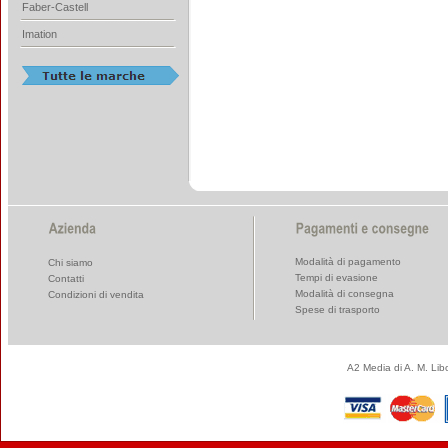
Faber-Castell
Imation
Modalità di pagamento
Chi siamo
Tempi di evasione
Contatti
Modalità di consegna
Condizioni di vendita
Spese di trasporto
A2 Media di A. M. Li