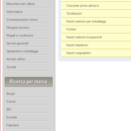
Macchine per ufficio
Cassette porta attrezzi
Informatica
Tendinastri
Comunicazione visiva
Nastri adesivi per imballaggi
Disegno tecnico
Forbici
Regali e confezioni
Nastri adesivi trasparenti
Servizi generali
Nastri biadesivi
Spedizioni e imballaggi
Nastri segnaletici
Arredo ufficio
Scuola
Burgo
Canon
BIC
Esselte
Fabriano