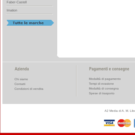
Faber-Castell
Imation
Modalità di pagamento
Chi siamo
Tempi di evasione
Contatti
Modalità di consegna
Condizioni di vendita
Spese di trasporto
A2 Media di A. M. Li