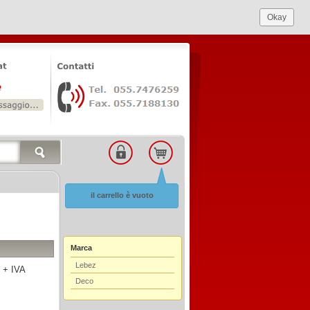
Okay
il carrello è vuoto
Marca
Lebez
 + IVA
Deco