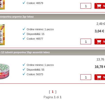
Codice: 46579
porporina argento 2gr lebez
2,49 €
Ordine minimo: 1 pezzo
3,04 €
Disponibilità: 15
Codice: 46577
12 tubetti porporina 15gr assortiti lebez
13,76 
Ordine minimo: 1 pezzo
16,78 
Disponibilità: 55
Codice: 56373
[
1
]
Pagina
1
di
1