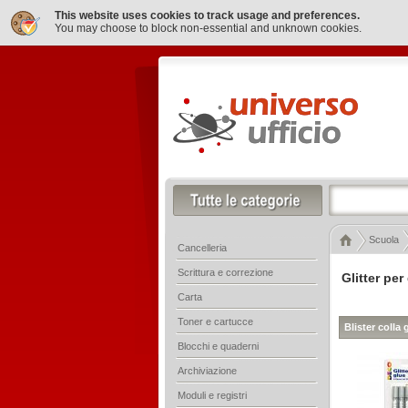
This website uses cookies to track usage and preferences.
You may choose to block non-essential and unknown cookies.
Scuola
Cancelleria
Scrittura e correzione
Glitter per
Carta
Toner e cartucce
Blister colla
Blocchi e quaderni
Archiviazione
Moduli e registri