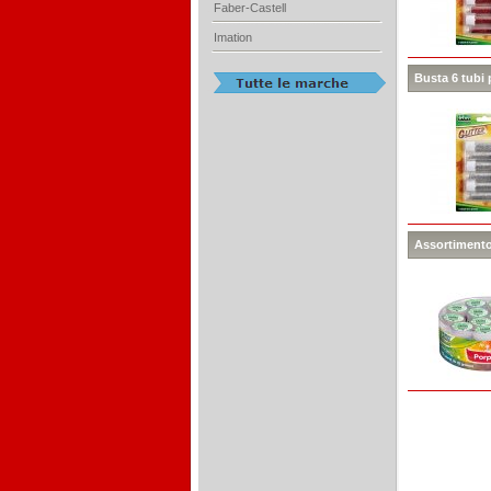
Faber-Castell
Imation
Busta 6 tubi 
Assortimento 