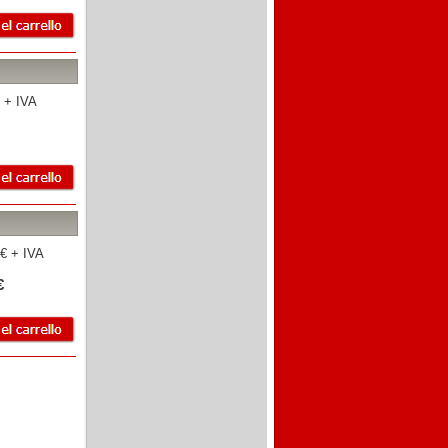
 + IVA
€ + IVA
€