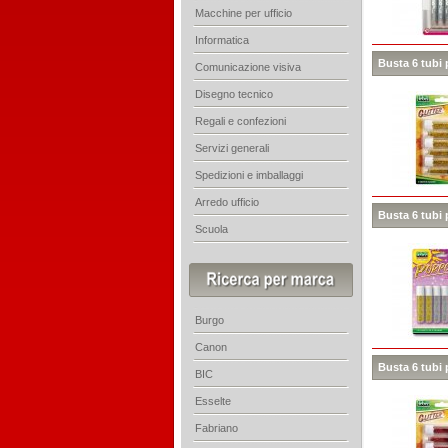
Macchine per ufficio
Informatica
Busta 6 tubi 
Comunicazione visiva
Disegno tecnico
Regali e confezioni
Servizi generali
Spedizioni e imballaggi
Arredo ufficio
Busta 6 tubi 
Scuola
Burgo
Canon
Busta 6 tubi 
BIC
Esselte
Fabriano